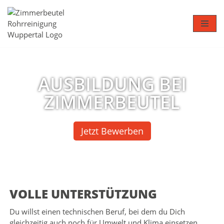
Zum
Inhalt
springen
AUSBILDUNG BEI
ZIMMERBEUTEL
Jetzt Bewerben
VOLLE UNTERSTÜTZUNG
Du willst einen technischen Beruf, bei dem du Dich
gleichzeitig auch noch für Umwelt und Klima einsetzen