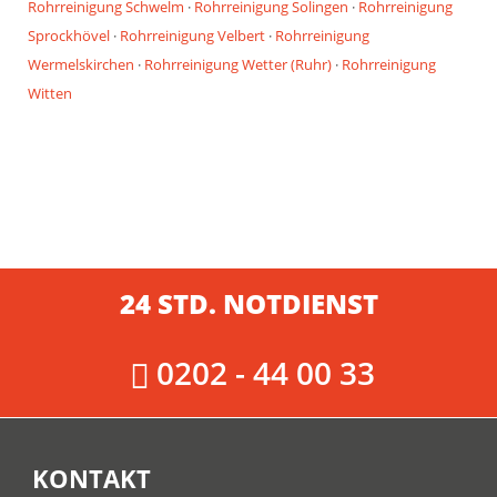
Rohrreinigung Schwelm
·
Rohrreinigung Solingen
·
Rohrreinigung
Sprockhövel
·
Rohrreinigung Velbert
·
Rohrreinigung
Wermelskirchen
·
Rohrreinigung Wetter (Ruhr)
·
Rohrreinigung
Witten
24 STD. NOTDIENST
0202 - 44 00 33
KONTAKT