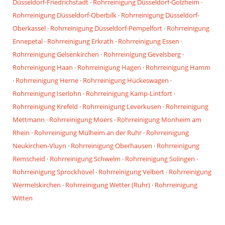
Düsseldorf-Friedrichstadt
·
Rohrreinigung Düsseldorf-Golzheim
·
Rohrreinigung Düsseldorf-Oberbilk
·
Rohrreinigung Düsseldorf-
Oberkassel
·
Rohrreinigung Düsseldorf-Pempelfort
·
Rohrreinigung
Ennepetal
·
Rohrreinigung Erkrath
·
Rohrreinigung Essen
·
Rohrreinigung Gelsenkirchen
·
Rohrreinigung Gevelsberg
·
Rohrreinigung Haan
·
Rohrreinigung Hagen
·
Rohrreinigung Hamm
·
Rohrreinigung Herne
·
Rohrreinigung Hückeswagen
·
Rohrreinigung Iserlohn
·
Rohrreinigung Kamp-Lintfort
·
Rohrreinigung Krefeld
·
Rohrreinigung Leverkusen
·
Rohrreinigung
Mettmann
·
Rohrreinigung Moers
·
Rohrreinigung Monheim am
Rhein
·
Rohrreinigung Mülheim an der Ruhr
·
Rohrreinigung
Neukirchen-Vluyn
·
Rohrreinigung Oberhausen
·
Rohrreinigung
Remscheid
·
Rohrreinigung Schwelm
·
Rohrreinigung Solingen
·
Rohrreinigung Sprockhövel
·
Rohrreinigung Velbert
·
Rohrreinigung
Wermelskirchen
·
Rohrreinigung Wetter (Ruhr)
·
Rohrreinigung
Witten