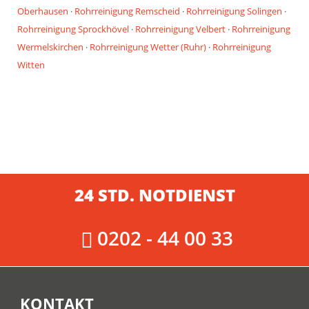
Oberhausen
·
Rohrreinigung Remscheid
·
Rohrreinigung Solingen
·
Rohrreinigung Sprockhövel
·
Rohrreinigung Velbert
·
Rohrreinigung
Wermelskirchen
·
Rohrreinigung Wetter (Ruhr)
·
Rohrreinigung
Witten
24 STD. NOTDIENST
0202 - 44 00 33
KONTAKT